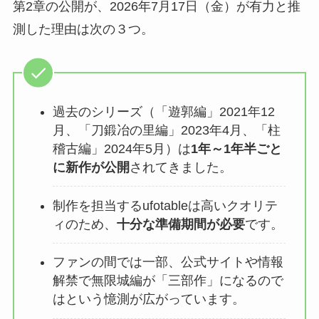
第2章の公開が、2026年7月17日（金）が有力と推
測した理由は次の３つ。
過去のシリーズ（「遊郭編」2021年12
月、「刀鍛冶の里編」2023年4月、「柱
稽古編」2024年5月）は
1年～1年半ごと
に新作が公開
されてきました。
制作を担当するufotableは高いクオリテ
ィのため、
十分な準備期間が必要
です。
ファンの間では一部、公式サイトや情報
解禁で無限城編が「三部作」になるので
はという憶測が広がっています。