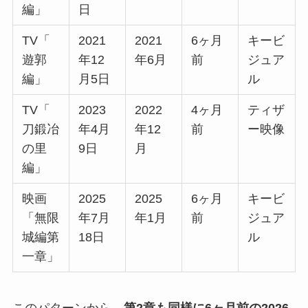
編」
日
TV「
2021
2021
6ヶ月
キービ
遊郭
年12
年6月
前
ジュア
編」
月5日
ル
TV「
2023
2022
4ヶ月
ティザ
刀鍛冶
年4月
年12
前
ー映像
の里
9日
月
編」
映画
2025
2025
6ヶ月
キービ
「無限
年7月
年1月
前
ジュア
城編第
18日
ル
一章」
このパターンから
、第2章も同様に6ヶ月前の2026