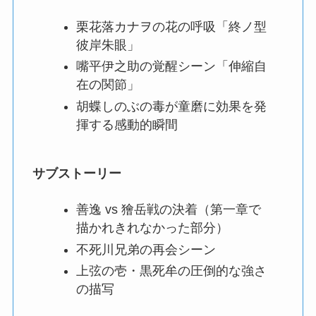
栗花落カナヲの花の呼吸「終ノ型
彼岸朱眼」
嘴平伊之助の覚醒シーン「伸縮自
在の関節」
胡蝶しのぶの毒が童磨に効果を発
揮する感動的瞬間
サブストーリー
善逸 vs 獪岳戦の決着（第一章で
描かれきれなかった部分）
不死川兄弟の再会シーン
上弦の壱・黒死牟の圧倒的な強さ
の描写