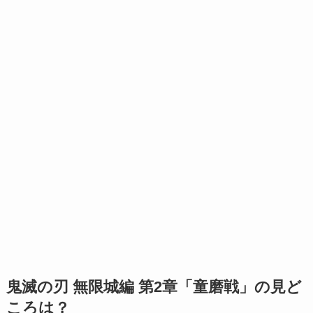
鬼滅の刃 無限城編 第2章「童磨戦」の見ど
ころは？