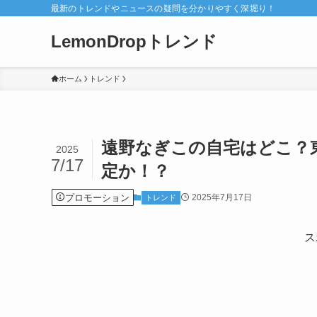
最新のトレンドやニュースの疑問を分かりやすく深堀り！
LemonDropトレンド
ホーム
トレンド
遠野なぎこの自宅はどこ？
2025
7/17
定か！？
プロモーション
2025年7月17日
トレンド
ス